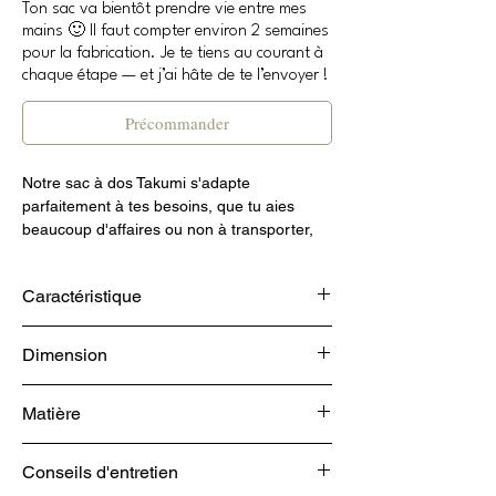
Ton sac va bientôt prendre vie entre mes
mains 🙂 Il faut compter environ 2 semaines
pour la fabrication. Je te tiens au courant à
chaque étape — et j’ai hâte de te l’envoyer !
Précommander
Notre sac à dos Takumi s'adapte
parfaitement à tes besoins, que tu aies
beaucoup d'affaires ou non à transporter,
grâce à son haut qui s'enroule et se
déroule. Il te permet de gagner jusqu'à 7
Caractéristique
litres supplémentaires. Conçu avec une
voile de bateau robuste, tes affaires sont
Poche pour ordinateur : L 26 x H 30 x P 2
protégées
Dimension
cm
Poche extérieure : zippée sur le dos
Taille : L 28 x H 38 à 58 x P 13 cm
Fermetures à glissière RIRI
Matière
Volume : 14 à 21 l
Brestelles ajustables
À l'origine utilisée pour les bateaux, cette
Conseils d'entretien
voile a été récupérée et transformée. Nous